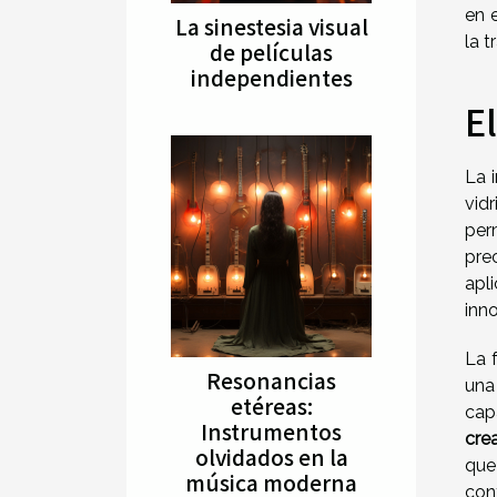
en 
La sinestesia visual
la t
de películas
independientes
E
La 
vid
per
pre
apl
inn
La 
Resonancias
una
etéreas:
cap
Instrumentos
crea
olvidados en la
que
música moderna
con