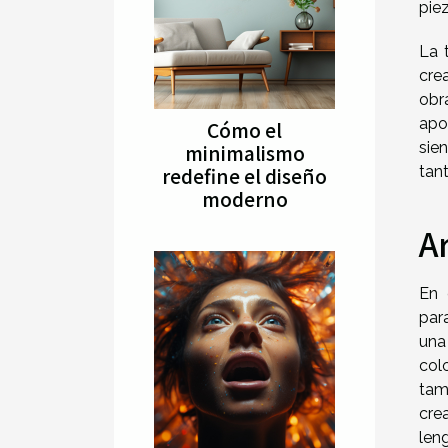
pie
La 
cre
obr
apo
Cómo el
sie
minimalismo
redefine el diseño
tan
moderno
A
En 
par
un
col
tam
cre
len