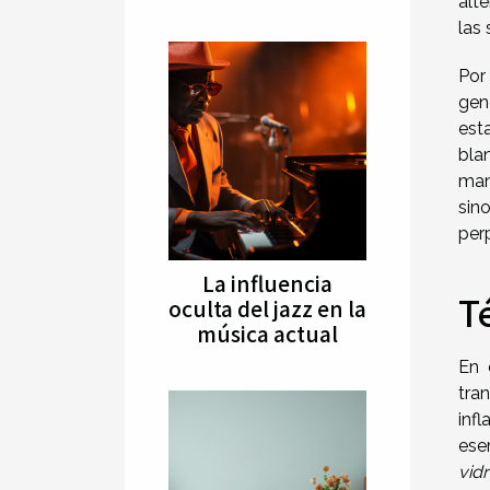
alt
las
Por
gen
est
bla
man
sino
per
La influencia
T
oculta del jazz en la
música actual
En 
tra
inf
ese
vidr