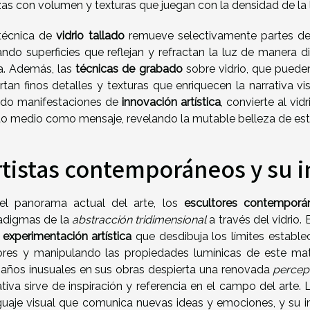
zas con volumen y texturas que juegan con la densidad de la 
técnica de
vidrio tallado
remueve selectivamente partes del 
ando superficies que reflejan y refractan la luz de manera 
a. Además, las
técnicas de grabado
sobre vidrio, que pueden
rtan finos detalles y texturas que enriquecen la narrativa vi
ndo manifestaciones de
innovación artística
, convierte al vid
to medio como mensaje, revelando la mutable belleza de este 
rtistas contemporáneos y su i
el panorama actual del arte, los
escultores contemporá
adigmas de la
abstracción tridimensional
a través del vidrio. 
a
experimentación artística
que desdibuja los límites estable
ores y manipulando las propiedades lumínicas de este mat
años inusuales en sus obras despierta una renovada
percep
ativa sirve de inspiración y referencia en el campo del arte.
guaje visual que comunica nuevas ideas y emociones, y su im