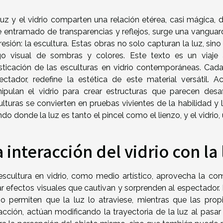
luz y el vidrio comparten una relación etérea, casi mágica,
e entramado de transparencias y reflejos, surge una vanguardia
esión: la escultura. Estas obras no solo capturan la luz, sin
go visual de sombras y colores. Este texto es un viaje 
isticación de las esculturas en vidrio contemporáneas. Cada
ectador, redefine la estética de este material versátil.
ipulan el vidrio para crear estructuras que parecen desa
ulturas se convierten en pruebas vivientes de la habilidad 
do donde la luz es tanto el pincel como el lienzo, y el vidrio
 interacción del vidrio con la 
escultura en vidrio, como medio artístico, aprovecha la comp
ar efectos visuales que cautivan y sorprenden al espectador. 
rio permiten que la luz lo atraviese, mientras que las pro
racción, actúan modificando la trayectoria de la luz al pas