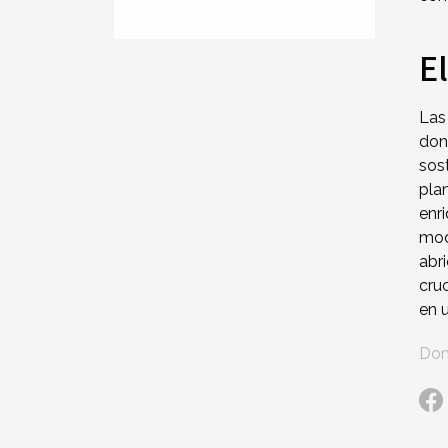
E
Las
don
sos
pla
enr
mod
abr
cru
en 
Dom