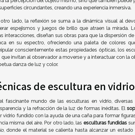
era la percepción del objeto mismo, sino que también puede
 superficies circundantes, creando una experiencia inmersiva.
 otro lado, la reflexión se suma a la dinámica visual al dev
erar espejismos y juegos de brillo que atraen la mirada. 
as interacciones, diseñan sus obras para que la dispersión de
nca en su espectro, ofreciendo una paleta de colores qu
ipular conscientemente estas propiedades ópticas, los escu
 que invitan al observador a moverse y a interactuar con la o
petua danza de luz y color.
écnicas de escultura en vidrio
el fascinante mundo de las esculturas en vidrio, diversas 
nsparencia y la refracción de la luz de formas inéditas. El
sop
lar vidrio fundido con la ayuda de una caña para formar figura
ncia misma del aire. Por otro lado, las
esculturas fundidas
sur
io
, donde el material se calienta hasta alcanzar un estado 