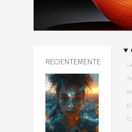
RECIENTEMENTE
La
Té
Ar
El
El