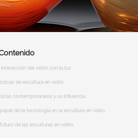
Contenido
 interacción del vidrio con la luz
cnicas de escultura en vidrio
tistas contemporáneos y su influencia
 papel de la tecnología en la escultura en vidrio
 futuro de las esculturas en vidrio