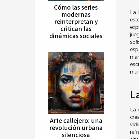
Cómo las series
La 
modernas
est
reinterpretan y
critican las
expr
dinámicas sociales
jue
sof
esp
man
esc
mun
La
La 
cre
Arte callejero: una
vid
revolución urbana
ref
silenciosa